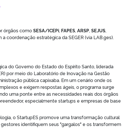
?
or órgãos como
SESA/ICEPi
,
FAPES
,
ARSP
,
SEJUS
,
com a coordenação estratégica da SEGER (via LAB.ges).
ica do Governo do Estado do Espírito Santo, liderada
R) por meio do Laboratório de Inovação na Gestão
ministração pública capixaba. Em um cenário onde os
mplexos e exigem respostas ágeis, o programa surge
do uma ponte entre as necessidades reais dos órgãos
preendedor, especialmente startups e empresas de base
ogia, o StartupES promove uma transformação cultural
e gestores identifiquem seus "gargalos" e os transformem