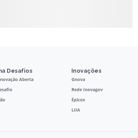
ma Desafios
Inovações
Inovação Aberta
Gnova
esafio
Rede Inovagov
ção
Épicos
LIIA